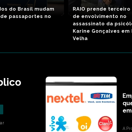
dos do Brasil mudam
RAIO prende terceiro
 de passaportes no
de envolvimento no
assassinato da psicó
Karine Gonçalves em 
Velha
blico
Em
que
em
ar
A Pr