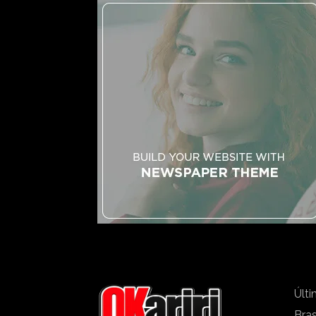
Últi
Bras