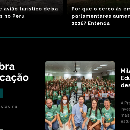
 avião turístico deixa
Por que o cerco às 
s no Peru
parlamentares aume
2026? Entenda
bra
Mil
ucação
Ed
de
A Pr
stas na
inve
mais
estu