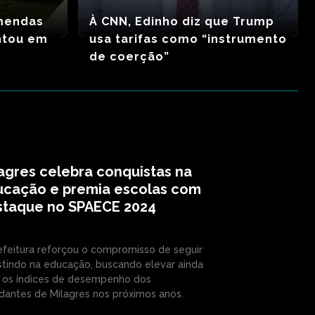
emendas
À CNN, Edinho diz que Trump
ntou em
usa tarifas como “instrumento
de coerção”
agres celebra conquistas na
ucação e premia escolas com
staque no SPAECE 2024
efeitura reforçou o compromisso de seguir
stindo na educação, buscando elevar ainda
 os índices de desempenho dos
dantes de Milagres nos próximos anos.