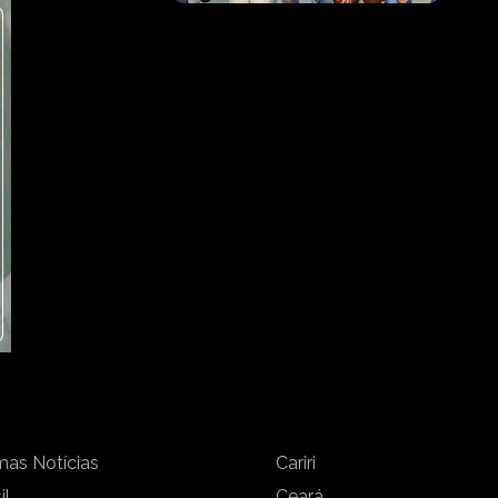
mas Notícias
Cariri
il
Ceará