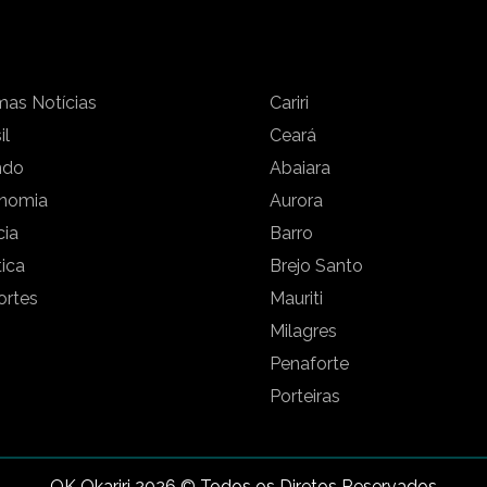
mas Notícias
Cariri
il
Ceará
ndo
Abaiara
nomia
Aurora
cia
Barro
tica
Brejo Santo
ortes
Mauriti
Milagres
Penaforte
Porteiras
OK Okariri 2026 © Todos os Diretos Reservados