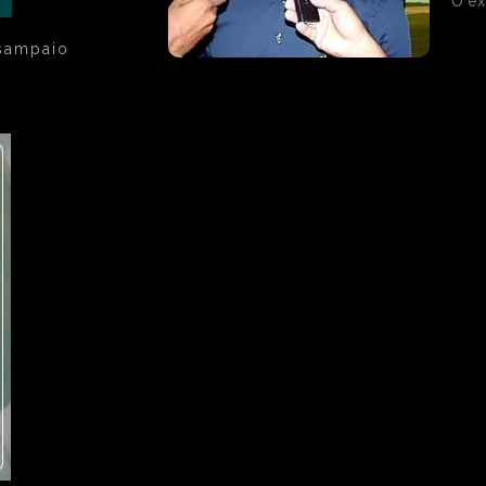
O ex
 sampaio