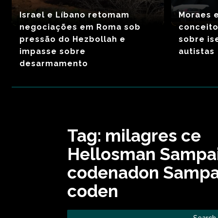
Israel e Líbano retomam
Moraes 
negociações em Roma sob
conceit
pressão do Hezbollah e
sobre is
impasse sobre
autistas
desarmamento
Tag:
milagres ce
Hellosman Sampa
codenadon Sampa
coden
Search