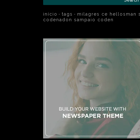
início
tags
milagres ce hellosman
codenadon sampaio coden