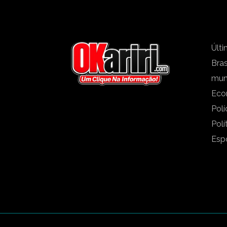
Últi
Bras
mu
Eco
Polí
Polí
Esp