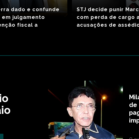
erra dado e confunde
STJ decide punir Marc
o em julgamento
com perda de cargo 
enção fiscal a
acusações de assédio
io
Mi
de
io
pag
im