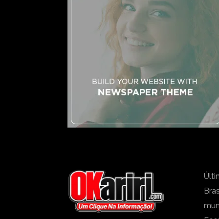
Últi
Bras
mu