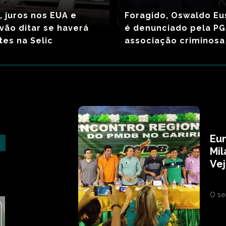
, juros nos EUA e
Foragido, Oswaldo Eu
 vão ditar se haverá
é denunciado pela PG
tes na Selic
associação criminosa
Eun
Mil
Vej
O se