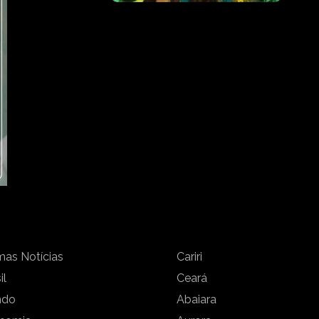
mas Notícias
Cariri
il
Ceará
ndo
Abaiara