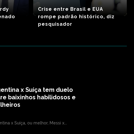
ordy
Crise entre Brasil e EUA
enado
rompe padrão histórico, diz
pesquisador
entina x Suíça tem duelo
re baixinhos habilidosos e
ilheiros
ntina x Suíça, ou melhor, Messi x...