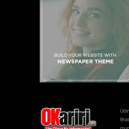
Últi
Bras
mu