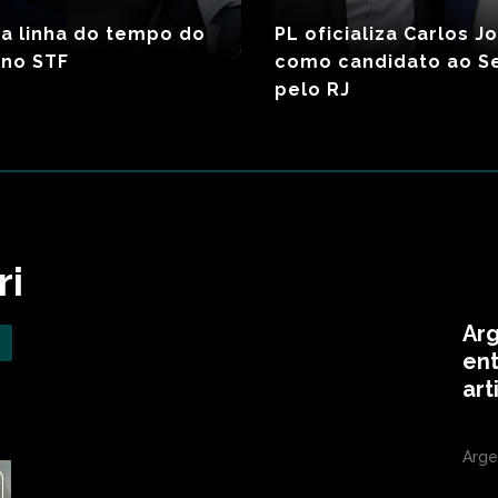
a linha do tempo do
PL oficializa Carlos J
 no STF
como candidato ao S
pelo RJ
ri
Arg
ent
art
Arge