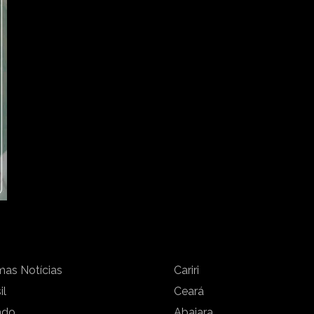
mas Notícias
Cariri
il
Ceará
ndo
Abaiara