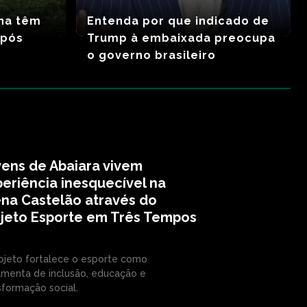
ina têm
Entenda por que indicado de
após
Trump à embaixada preocupa
o governo brasileiro
ens de Abaiara vivem
eriência inesquecível na
na Castelão através do
ojeto Esporte em Três Tempos
ojeto fortalece o esporte como
amenta de inclusão, educação e
sformação social.