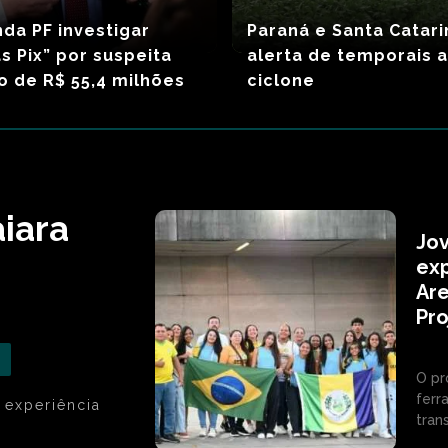
da PF investigar
Paraná e Santa Catar
 Pix” por suspeita
alerta de temporais 
o de R$ 55,4 milhões
ciclone
iara
Jov
exp
Are
Pr
O pr
ferr
 experiência
tran