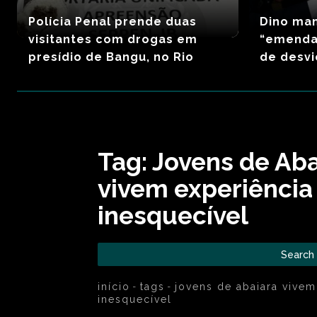
Polícia Penal prende duas
Dino man
visitantes com drogas em
“emendas
presídio de Bangu, no Rio
de desvi
Tag:
Jovens de Aba
vivem experiência
inesquecível
Search
início
tags
jovens de abaiara vivem
inesquecível