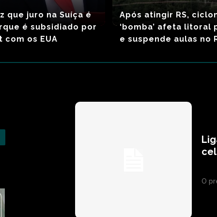
z que juro na Suíça é
Após atingir RS, ciclo
rque é subsidiado por
‘bomba’ afeta litoral 
t com os EUA
e suspende aulas no 
Lig
cel
O pr