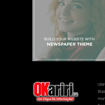
Últi
Bras
mu