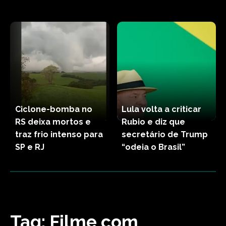
Ciclone-bomba no
Lula volta a criticar
RS deixa mortos e
Rubio e diz que
traz frio intenso para
secretário de Trump
SP e RJ
“odeia o Brasil”
Tag:
Filme com