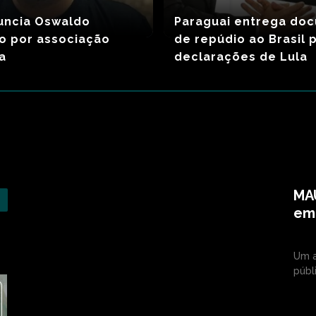
uncia Oswaldo
Paraguai entrega do
o por associação
de repúdio ao Brasil 
a
declarações de Lula
MAU
em 
Um a
públi