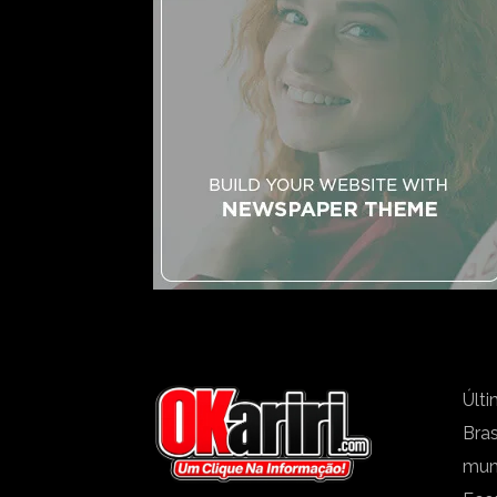
Últi
Bras
mu