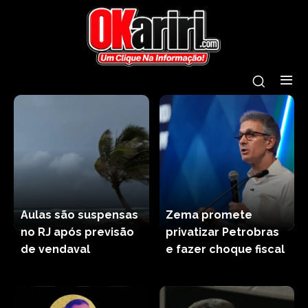
Aulas são suspensas
Zema promete
no RJ após previsão
privatizar Petrobras
de vendaval
e fazer choque fiscal