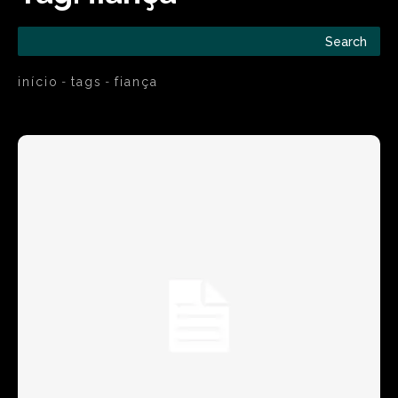
Search
início
tags
fiança