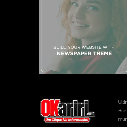
Últi
Bras
mu