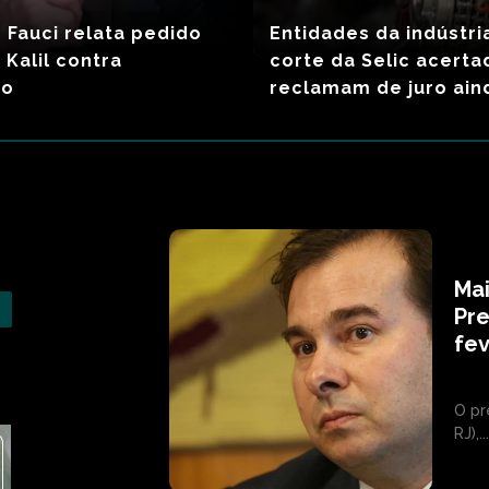
e Fauci relata pedido
Entidades da indústr
 Kalil contra
corte da Selic acerta
ro
reclamam de juro ain
Mai
Pre
fev
O pr
RJ),..