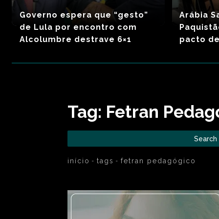
Governo espera que “gesto”
Arábia S
de Lula por encontro com
Paquist
Alcolumbre destrave 6×1
pacto de
Tag:
Fetran Pedag
Search
início
tags
fetran pedagógico