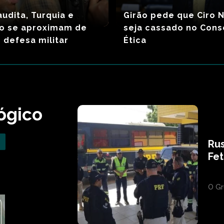
audita, Turquia e
Girão pede que Ciro 
ão se aproximam de
seja cassado no Cons
 defesa militar
Ética
ógico
Rus
Fe
O Gr