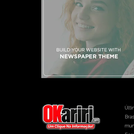
Últi
Bras
mu