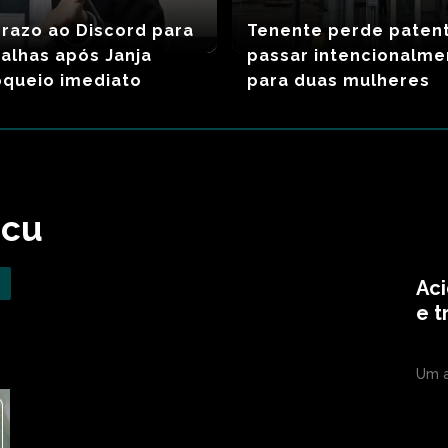
razo ao Discord para
Tenente perde paten
 falhas após Janja
passar intencionalme
oqueio imediato
para duas mulheres
acu
Aci
e t
Um a