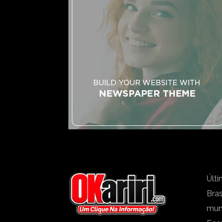
Últi
Bras
mu