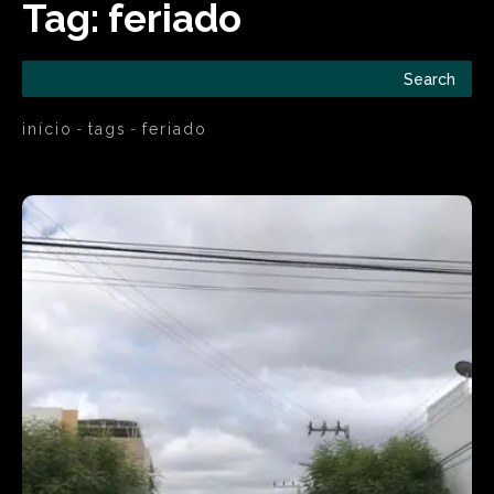
Tag:
feriado
Search
início
tags
feriado