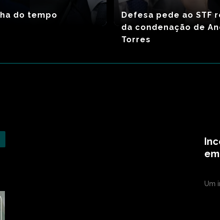
inha do tempo
Defesa pede ao STF r
da condenação de An
Torres
Inc
em 
Um i