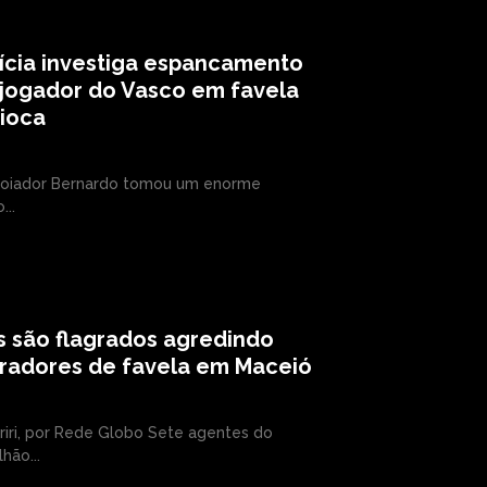
ícia investiga espancamento
jogador do Vasco em favela
ioca
oiador Bernardo tomou um enorme
...
 são flagrados agredindo
radores de favela em Maceió
iri, por Rede Globo Sete agentes do
hão...