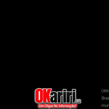
Últi
Bras
mu