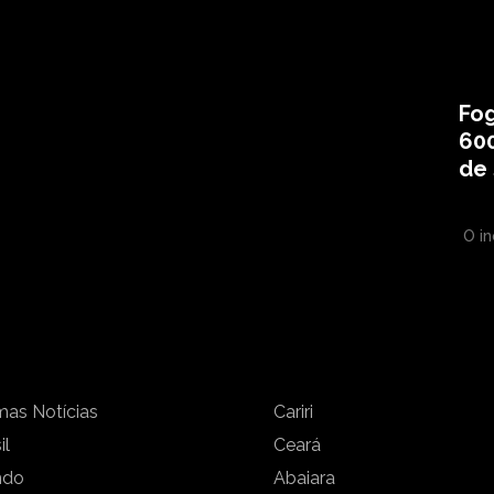
Fog
60
de
O in
mas Notícias
Cariri
il
Ceará
ndo
Abaiara