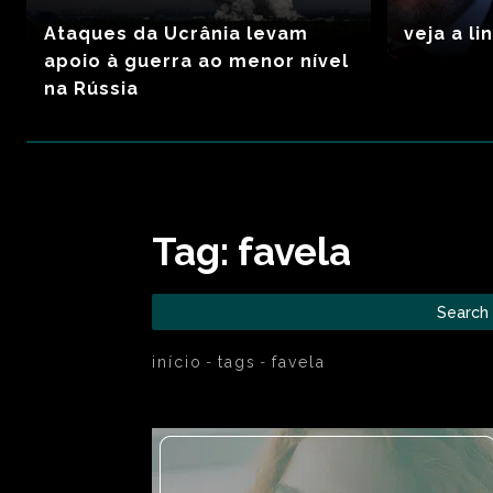
Ataques da Ucrânia levam
veja a l
apoio à guerra ao menor nível
na Rússia
Tag:
favela
Search
início
tags
favela