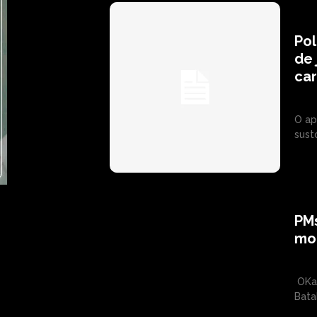
Pol
de 
car
O ap
susto
PMs
mo
OKar
Batal