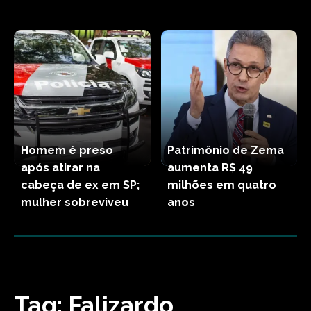
Homem é preso
Patrimônio de Zema
após atirar na
aumenta R$ 49
cabeça de ex em SP;
milhões em quatro
mulher sobreviveu
anos
Tag:
Falizardo