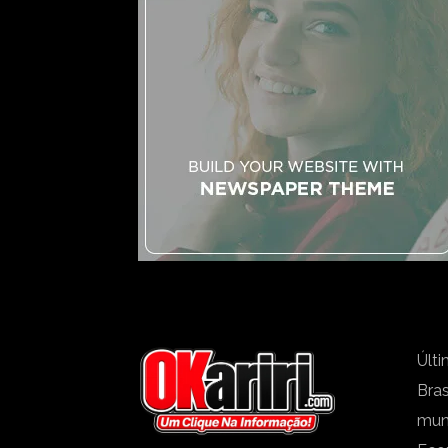
Últi
Bras
mu