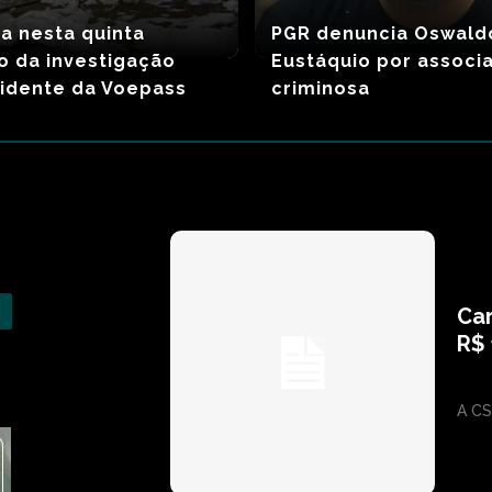
ga nesta quinta
PGR denuncia Oswald
o da investigação
Eustáquio por associ
idente da Voepass
criminosa
Car
R$ 
A CS 