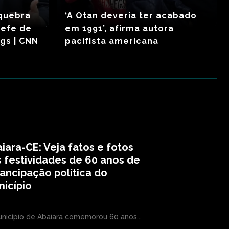
quebra
‘A Otan deveria ter acabado
hefe de
em 1991’, afirma autora
ogs | CNN
pacifista americana
iara-CE: Veja fatos e fotos
 festividades de 60 anos de
ncipação política do
icípio
nicípio de Abaiara comemorou 60 anos...