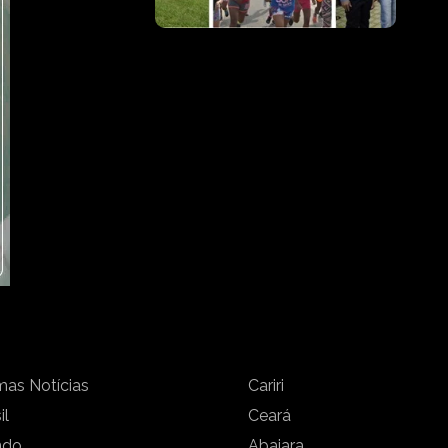
mas Notícias
Cariri
il
Ceará
ndo
Abaiara