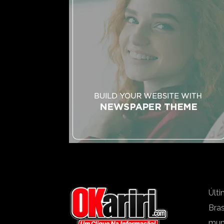
Últi
Bras
mu