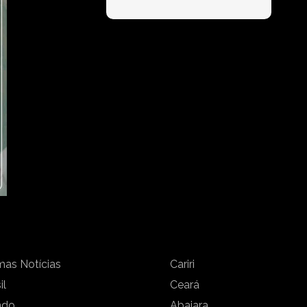
mas Notícias
Cariri
il
Ceará
ndo
Abaiara