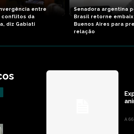
nvergência entre
Senadora argentina 
 conflitos da
Brasil retorne embai
a, diz Gabiati
Buenos Aires para pr
relação
cos
Exp
ani
A 66