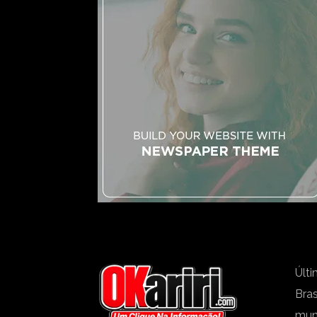
Últi
Bras
mu