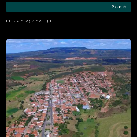
Search
início
tags
angim