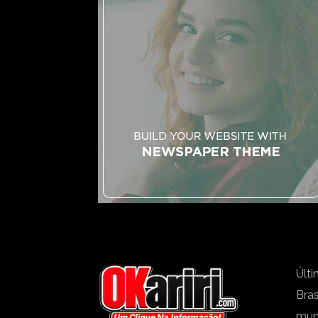
Últi
Bras
mu