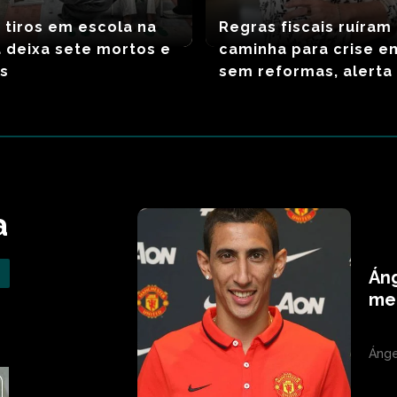
 tiros em escola na
Regras fiscais ruíram 
a deixa sete mortos e
caminha para crise e
os
sem reformas, alerta
a
Áng
mel
Ánge