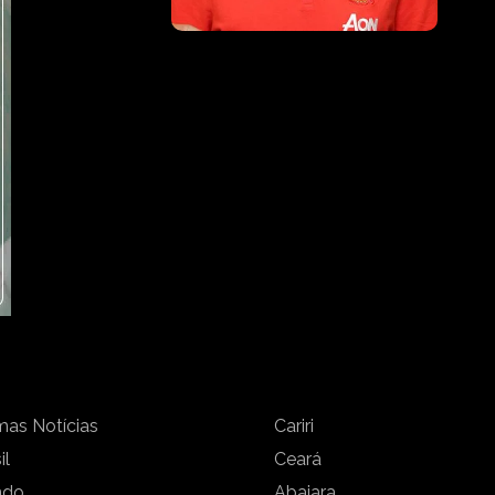
mas Notícias
Cariri
il
Ceará
ndo
Abaiara