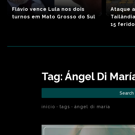
Flávio vence Lula nos dois
Ataque a
turnos em Mato Grosso do Sul
Tailândi
15 ferid
Tag:
Ángel Di Marí
Search
início
tags
ángel di maría