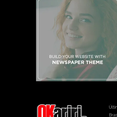
Últi
Bras