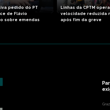
iva pedido do PT
Linhas da CPTM oper
ice de Flávio
velocidade reduzida n
ro sobre emendas
após fim da greve
Par
exi
Graz