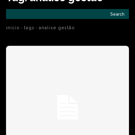
Search
início
tags
analise gestão