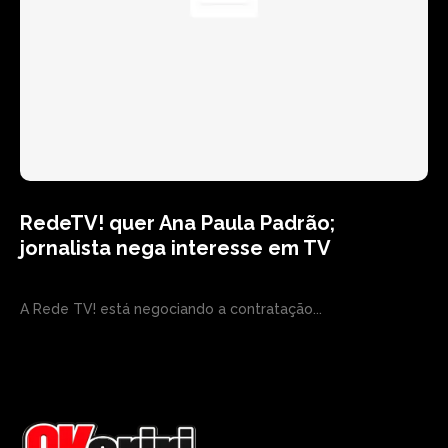
RedeTV! quer Ana Paula Padrão;
jornalista nega interesse em TV
A Rede TV! está negociando a contratação...