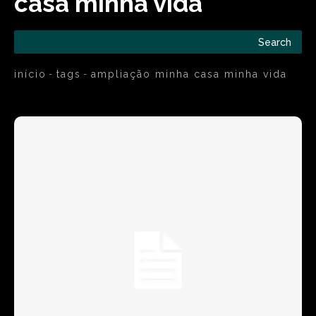
casa minha vida
Search
início
tags
ampliação minha casa minha vida