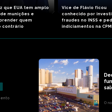
iz que EUA tem amplo
Vice de Flávio ficou
 de munições e
conhecido por invest
prender quem
fraudes no INSS e ped
o contrário
indiciamentos na CPM
Dec
fu
sal
mento
O no