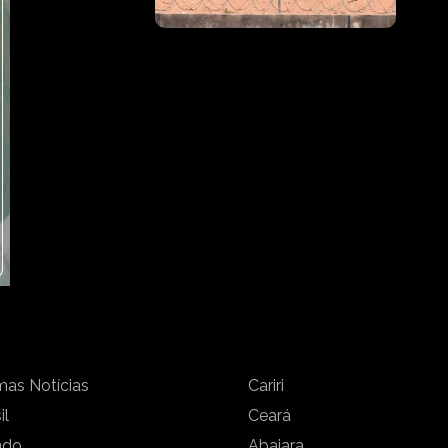
mas Notícias
Cariri
il
Ceará
ndo
Abaiara