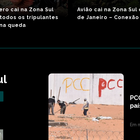
ero cai na Zona Sul
Avião cai na Zona Sul 
 todos os tripulantes
de Janeiro – Conexão 
na queda
ul
PC
paí
Em m