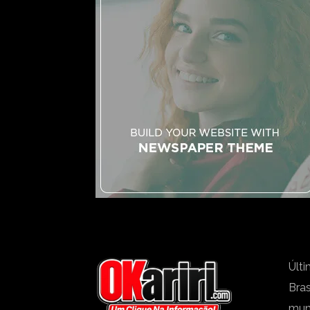
Últi
Bras
mu