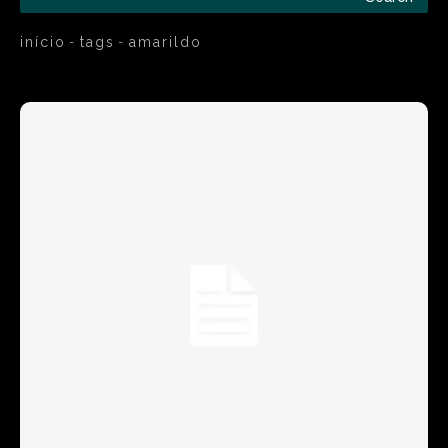
início
tags
amarildo