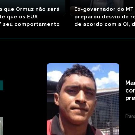
ma que Ormuz não será
Ex-governador do MT
té que os EUA
preparou desvio de r
m’ seu comportamento
de acordo com a Oi, d
Mau
co
pre
Fran