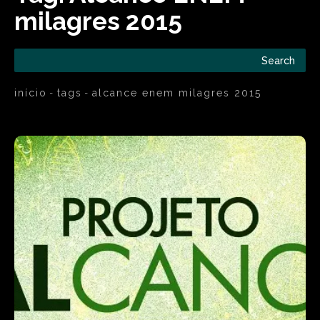
milagres 2015
Search
início
tags
alcance enem milagres 2015