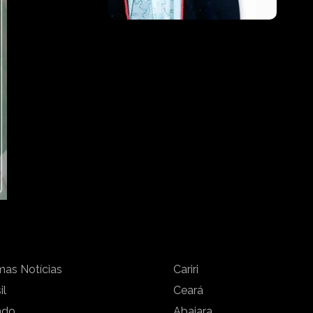
mas Notícias
Cariri
il
Ceará
ndo
Abaiara