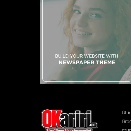
Últi
Bras
mu