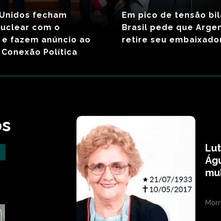
 Unidos fecham
Em pico de tensão bil
nuclear com o
Brasil pede que Arge
 e fazem anúncio ao
retire seu embaixado
Conexão Política
os
Lu
Águ
mul
Morr