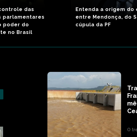
controle das
Entenda a origem do
 parlamentares
entre Mendonça, do S
o poder do
cúpula da PF
te no Brasil
Tra
Fra
mê
Cea
O tr