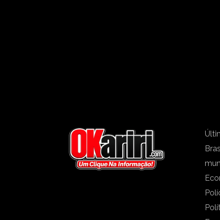
Últi
Bras
mu
Eco
Polí
Polí