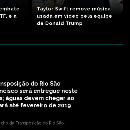
 embate
Taylor Swift remove música
TF, e a
usada em vídeo pela equipe
de Donald Trump
nsposição do Rio São
ncisco será entregue neste
s; águas devem chegar ao
rá até fevereiro de 2019
echo da Transposição do Rio São...