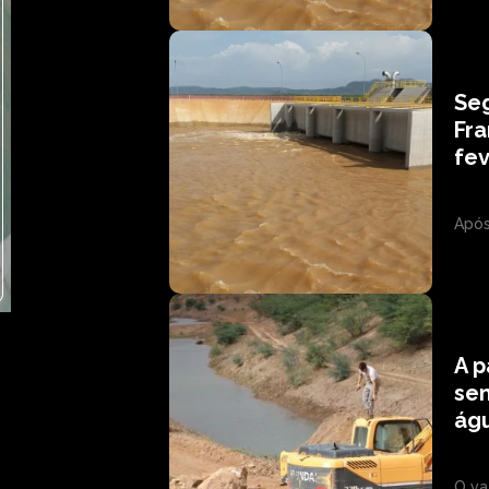
Seg
Fr
fev
Após
A p
se
águ
O va