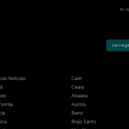
As á
carreg
mas Notícias
Cariri
il
Ceará
ndo
Abaiara
nomia
Aurora
cia
Barro
tica
Brejo Santo