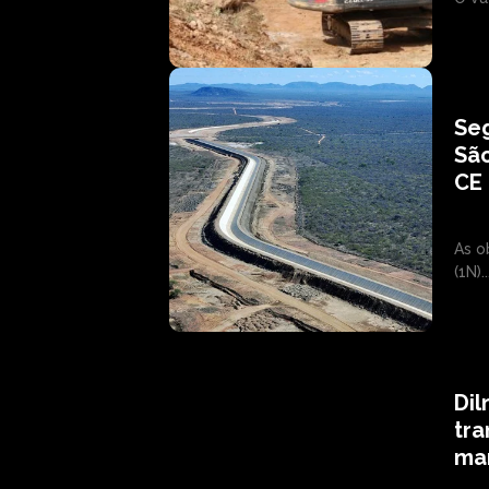
Seg
Sã
CE 
As o
(1N)..
Dil
tra
ma