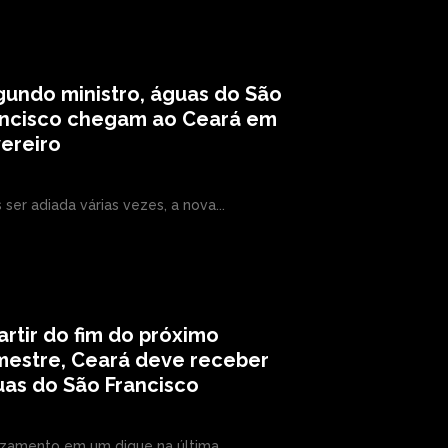
undo ministro, águas do São
ancisco chegam ao Ceará em
ereiro
 ser adiada várias vezes, a nova...
artir do fim do próximo
mestre, Ceará deve receber
as do São Francisco
zamento em um dique na última...