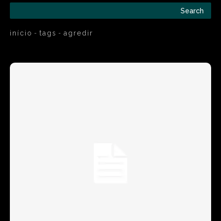
Search
início
tags
agredir