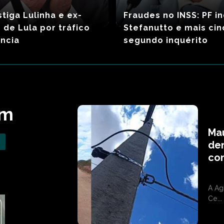
stiga Lulinha e ex-
Fraudes no INSS: PF in
 de Lula por tráfico
Stefanutto e mais ci
ência
segundo inquérito
om
Mau
den
co
A Ag
Ce...