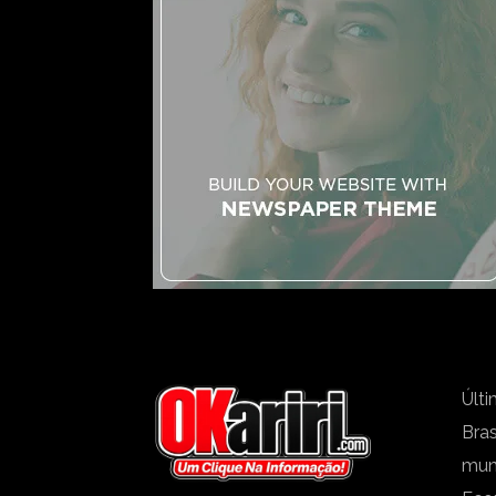
Últi
Bras
mu