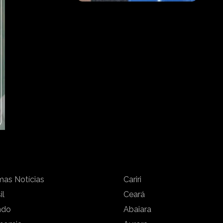
mas Notícias
Cariri
il
Ceará
ndo
Abaiara