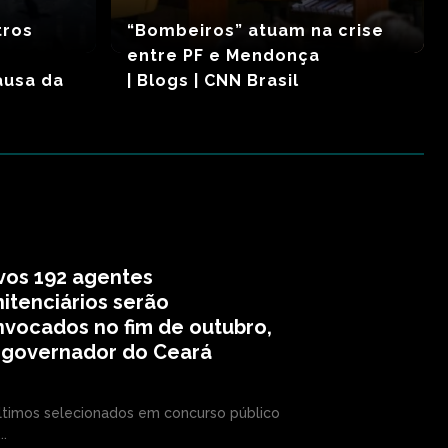
tros
“Bombeiros” atuam na crise
entre PF e Mendonça
ausa da
| Blogs | CNN Brasil
vos 192 agentes
itenciários serão
vocados no fim de outubro,
z governador do Ceará
ltimos selecionados em concurso público
..