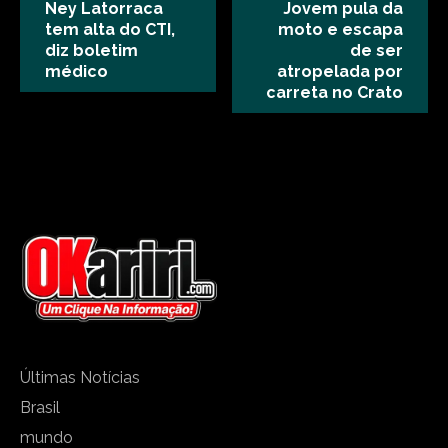
Ney Latorraca
Jovem pula da
tem alta do CTI,
moto e escapa
diz boletim
de ser
médico
atropelada por
carreta no Crato
Últimas Notícias
Brasil
mundo