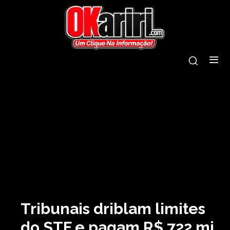
Tribunais driblam limites
do STF e pagam R$ 722 mi