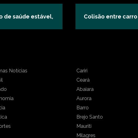
o de saúde estável,
Colisão entre carr
mas Notícias
Cariri
il
Ceará
ndo
Abaiara
nomia
Aurora
cia
Barro
tica
Brejo Santo
ortes
Mauriti
Milagres