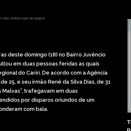
m eles, ambas sujas de sangue
ras deste domingo (18) no Bairro Juvêncio
ultou em duas pessoas feridas as quais
egional do Cariri. De acordo com a Agência
, de 25, e seu irmão Renê da Silva Dias, de 31
s Malvas”, trafegavam em duas
eendidos por disparos oriundos de um
sponderam com bala.
T
p