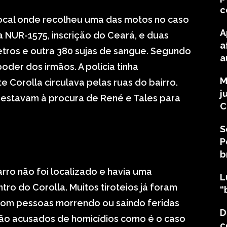
c
 local onde recolheu uma das motos no caso
A
 NUR-1575, inscrição do Ceará, e duas
a
metros e outra 380 sujas de sangue. Segundo
a
oder dos irmãos. A polícia tinha
M
 Corolla circulava pelas ruas do bairro.
j
estavam à procura de René e Tales para
C
S
P
b
arro não foi localizado e havia uma
L
ro do Corolla. Muitos tiroteios já foram
“
 com pessoas morrendo ou saindo feridas
D
são acusados de homicídios como é o caso
c