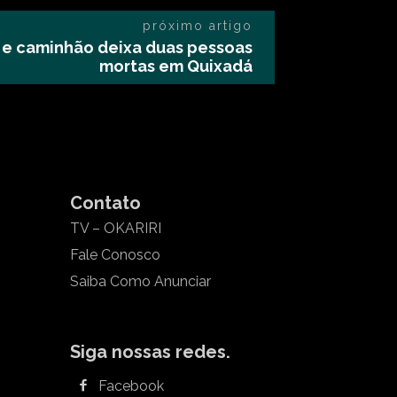
próximo artigo
o e caminhão deixa duas pessoas
mortas em Quixadá
Contato
TV – OKARIRI
Fale Conosco
Saiba Como Anunciar
Siga nossas redes.
Facebook