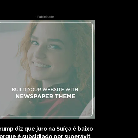
- Publicidade -
rump diz que juro na Suíça é baixo
orque é subsidiado por superávit