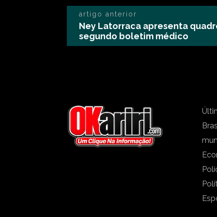
artigo anterior
Ney Latorraca apresenta quadr
segundo boletim médico
Últi
Bras
mu
Eco
Polí
Polí
Esp