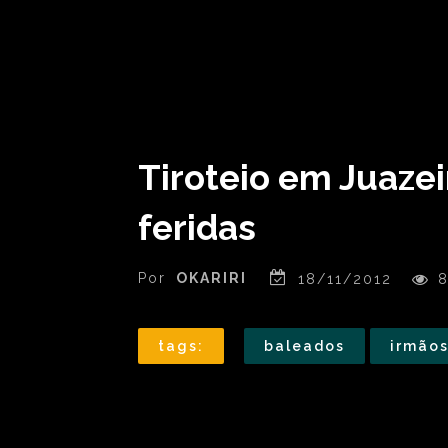
Tiroteio em Juaze
feridas
Por
OKARIRI
18/11/2012
8
tags:
baleados
irmão