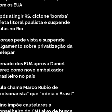
om os EUA
pós atingir RS, ciclone ‘bomba’
feta litoral paulista e suspende
ulas no Rio
oraes pede vista e suspende
ulgamento sobre privatização da
elepar
enado dos EUA aprova Daniel
erez como novo embaixador
rasileiro no país
ula chama Marco Rubio de
bolsonarista” que “odeia o Brasil”
ino impõe cautelares a
onselheiro do CNJ alvo de busca