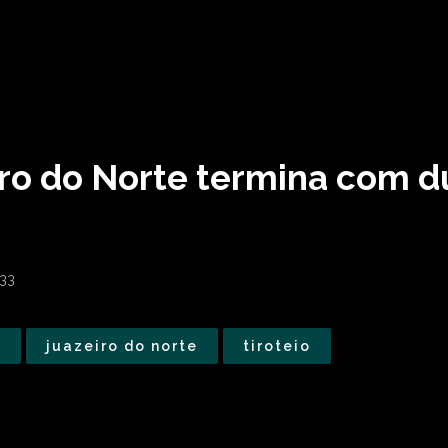
iro do Norte termina com 
33
s
juazeiro do norte
tiroteio