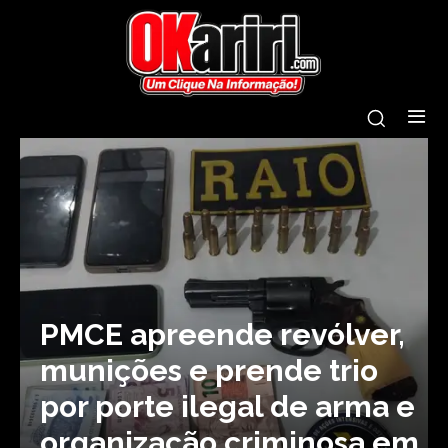
PMCE apreende revólver,
munições e prende trio
por porte ilegal de arma e
organização criminosa em