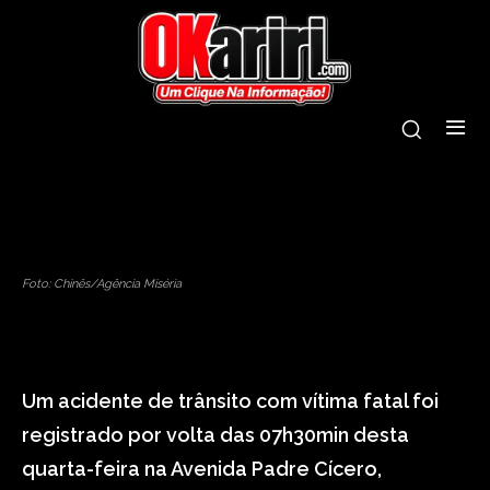
juazeiro do norte
morre
mulher
trânsito
Foto: Chinês/Agência Miséria
Um acidente de trânsito com vítima fatal foi
registrado por volta das 07h30min desta
quarta-feira na Avenida Padre Cícero,