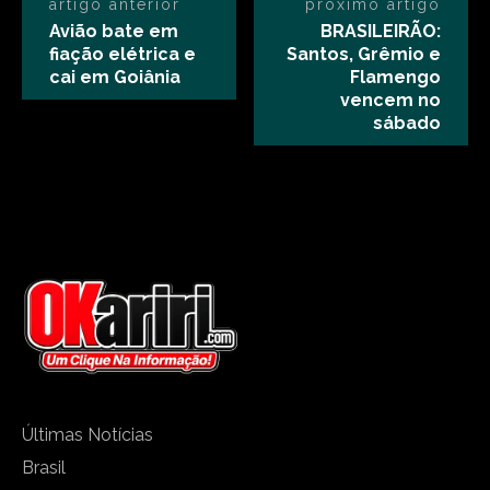
artigo anterior
próximo artigo
Avião bate em
BRASILEIRÃO:
fiação elétrica e
Santos, Grêmio e
cai em Goiânia
Flamengo
vencem no
sábado
Últimas Notícias
Brasil