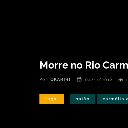
Morre no Rio Carmé
Por
OKARIRI
04/11/2012
1
tags:
baião
carmélia 