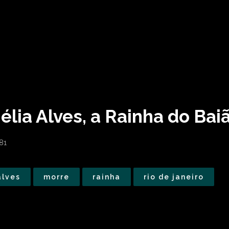
lia Alves, a Rainha do Bai
81
alves
morre
rainha
rio de janeiro