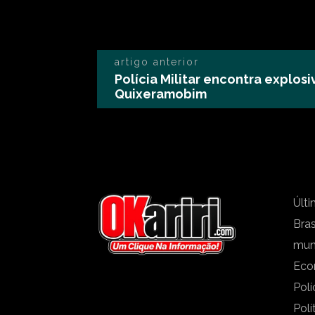
artigo anterior
Polícia Militar encontra explos
Quixeramobim
Últi
Bras
mu
Eco
Polí
Polí