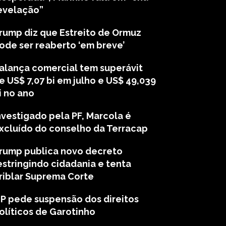
evelação”
rump diz que Estreito de Ormuz
ode ser reaberto ‘em breve’
alança comercial tem superávit
e US$ 7,07 bi em julho e US$ 49,039
i no ano
nvestigado pela PF, Marcola é
xcluído do conselho da Terracap
rump publica novo decreto
estringindo cidadania e tenta
riblar Suprema Corte
P pede suspensão dos direitos
olíticos de Garotinho