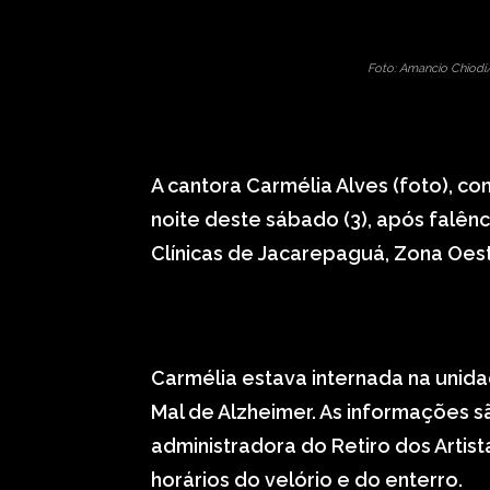
Foto: Amancio Chiod
A cantora Carmélia Alves (foto), c
noite deste sábado (3), após falênc
Clínicas de Jacarepaguá, Zona Oeste 
Carmélia estava internada na unid
Mal de Alzheimer. As informações s
administradora do Retiro dos Artis
horários do velório e do enterro.