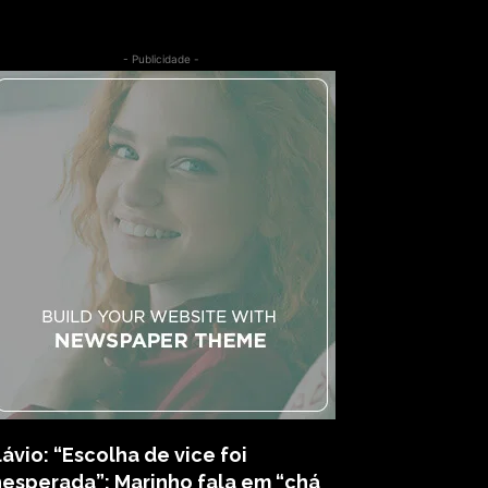
- Publicidade -
lávio: “Escolha de vice foi
nesperada”; Marinho fala em “chá