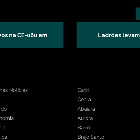
ivos na CE-060 em
Ladrões levam 
mas Notícias
Cariri
il
Ceará
ndo
Abaiara
nomia
Aurora
cia
Barro
tica
Brejo Santo