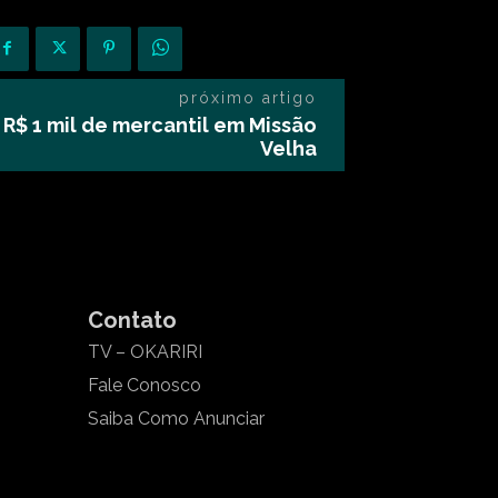
próximo artigo
R$ 1 mil de mercantil em Missão
Velha
Contato
TV – OKARIRI
Fale Conosco
Saiba Como Anunciar