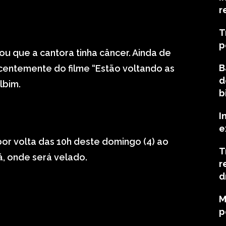
r
T
p
mou que a cantora tinha câncer. Ainda de
B
centemente do filme “Estão voltando as
d
lbim.
b
I
e
or volta das 10h deste domingo (4) ao
T
á, onde será velado.
r
d
M
p