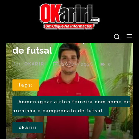
projetos à Câmara para
homenagear Airton
Ferreira com nome de
areninha e campeonato
de futsal
Por
OKARIRI
26/05/2026
0
tags:
homenagear airton ferreira com nome de
areninha e campeonato de futsal
okariri