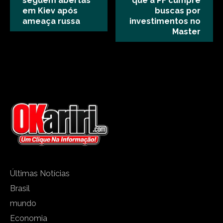
seguem abertas
que a PF cumpre
em Kiev após
buscas por
ameaça russa
investimentos no
Master
Últimas Notícias
Brasil
mundo
Economia