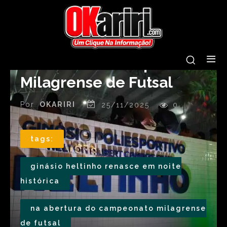
Ginásio Heltinho renasce
em noite histórica na
abertura do Campeonato
Milagrense de Futsal
Por
OKARIRI
25/11/2025
0
tags:
ginásio heltinho renasce em noite
histórica
na abertura do campeonato milagrense
de futsal