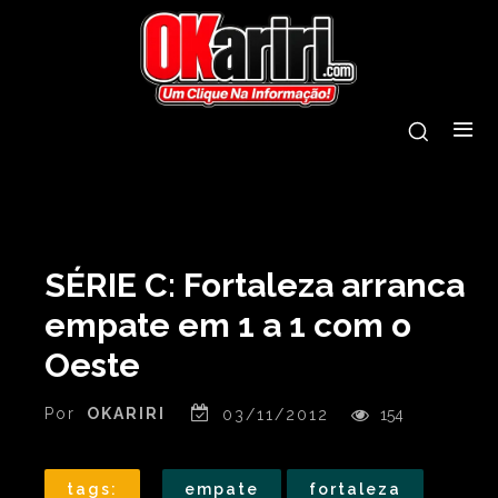
SÉRIE C: Fortaleza arranca
empate em 1 a 1 com o
Oeste
Por
OKARIRI
03/11/2012
154
tags:
empate
fortaleza