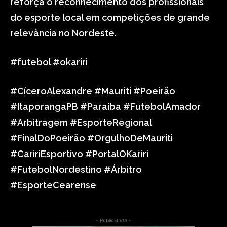
reforça o reconhecimento dos profissionais
do esporte local em competições de grande
relevância no Nordeste.
#futebol #okariri
#CíceroAlexandre #Mauriti #Poeirão
#ItaporangaPB #Paraíba #FutebolAmador
#Arbitragem #EsporteRegional
#FinalDoPoeirão #OrgulhoDeMauriti
#CaririEsportivo #PortalOKariri
#FutebolNordestino #Árbitro
#EsporteCearense
- Publicidade -