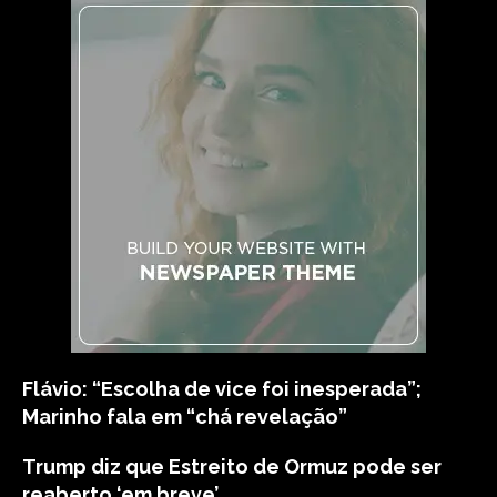
Flávio: “Escolha de vice foi inesperada”;
Marinho fala em “chá revelação”
Trump diz que Estreito de Ormuz pode ser
reaberto ‘em breve’