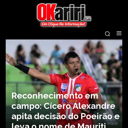
Reconhecimento em
campo: Cícero Alexandre
apita decisão do Poeirão e
leva o nome de Mauriti