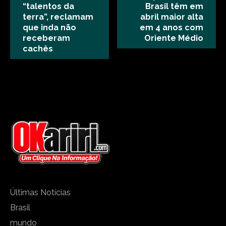
“talentos da
Brasil têm em
terra”, reclamam
abril maior alta
que inda não
em 4 anos com
receberam
Oriente Médio
cachês
Últimas Notícias
Brasil
mundo