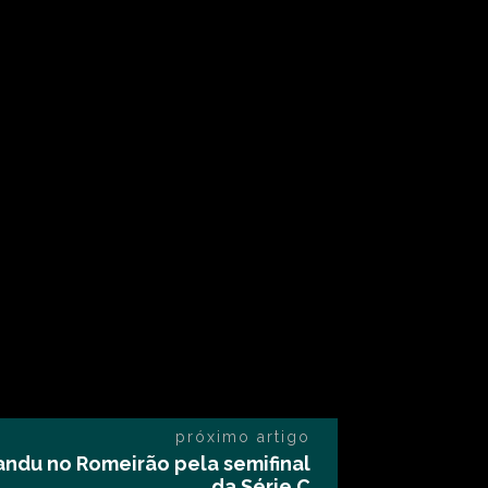
próximo artigo
andu no Romeirão pela semifinal
da Série C