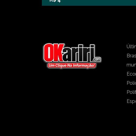
Últi
Bras
mu
Eco
Polí
Polí
Esp