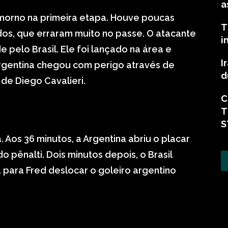
a
morno na primeira etapa. Houve poucas
T
dos, que erraram muito no passe. O atacante
i
 pelo Brasil. Ele foi lançado na área e
I
Argentina chegou com perigo através de
d
 de Diego Cavalieri.
C
T
S
Aos 36 minutos, a Argentina abriu o placar
 pênalti. Dois minutos depois, o Brasil
para Fred deslocar o goleiro argentino