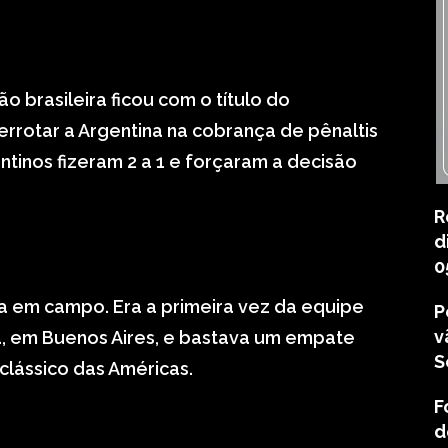
ão brasileira ficou com o título do
rrotar a Argentina na cobrança de pênaltis
ntinos fizeram 2 a 1 e forçaram a decisão
R
d
0
ila em campo. Era a primeira vez da equipe
P
v
a, em Buenos Aires, e bastava um empate
S
clássico das Américas.
F
d