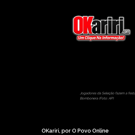
Américas
Por
OKARIRI
22/11/2012
1
tags:
américas
argent
Jogadores da Seleção fazem a fest
Bombonera (Foto: AP)
OKariri, por O Povo Online