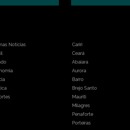
mas Notícias
Cariri
il
Ceará
ndo
Abaiara
nomia
Aurora
cia
Barro
tica
Brejo Santo
ortes
Mauriti
Milagres
Penaforte
Porteiras