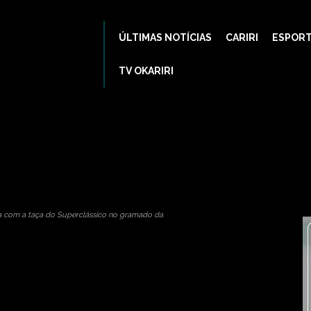
ÚLTIMAS NOTÍCIAS
CARIRI
ESPOR
75
TV OKARIRI
ina
brasil
penaltis
superclássico
a com a taça do Superclássico no gramado da