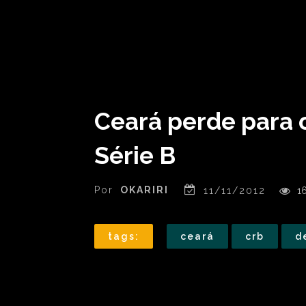
Ceará perde para 
Série B
Por
OKARIRI
11/11/2012
1
tags:
ceará
crb
d