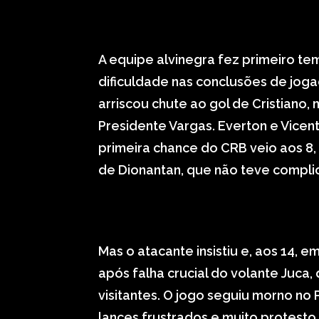
A equipe alvinegra fez primeiro t
dificuldade nas conclusões de joga
arriscou chute ao gol de Cristiano, 
Presidente Vargas. Everton e Vice
primeira chance do CRB veio aos 8,
de Dionantan, que não teve compli
Mas o atacante insistiu e, aos 14, e
após falha crucial do volante Juca
visitantes. O jogo seguiu morno n
lances frustrados e muito protesto