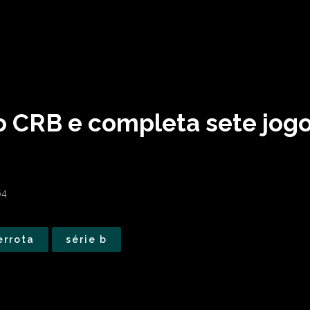
o CRB e completa sete jogo
64
errota
série b