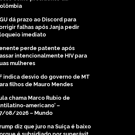
olômbia
GU dá prazo ao Discord para
orrigir falhas após Janja pedir
loqueio imediato
enente perde patente após
assar intencionalmente HIV para
uas mulheres
F indica desvio do governo de MT
ara filhos de Mauro Mendes
ula chama Marco Rubio de
antilatino-americano’ –
7/08/2026 – Mundo
rump diz que juro na Suíça é baixo
orque é subsidiado por superávit