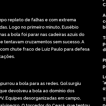
C
A
empo repleto de falhas e com extrema
c
das. Logo no primeiro minuto, Eusébio
b
mas a bola foi parar nas cadeiras azuis do
T
nte tentavam cruzamentos sem sucesso. A
p
 com chute fraco de Luiz Paulo para defesa
d
cações.
P
p
L
‘
mpurrou a bola para as redes. Gol surgiu
0
, que devolveu a bola ao domínio dos
o PV. Equipes desorganizadas em campo,
T
p
 alvinegro. O torcedor do Ceará, que tentou