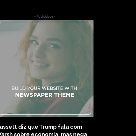
- Publicidade -
assett diz que Trump fala com
arsh sobre economia, mas nega