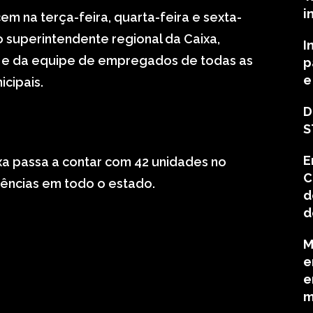
i
m na terça-feira, quarta-feira e sexta-
 superintendente regional da Caixa,
I
, e da equipe de empregados de todas as
p
e
cipais.
D
S
E
xa passa a contar com 42 unidades no
C
agências em todo o estado.
d
d
M
e
e
m