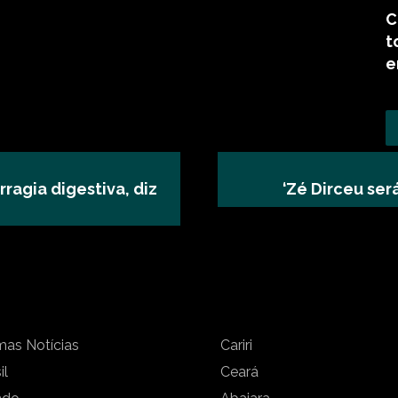
C
t
e
agia digestiva, diz
‘Zé Dirceu será
mas Notícias
Cariri
il
Ceará