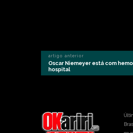
artigo anterior
Oscar Niemeyer está com hemorr
hospital
Últi
Bras